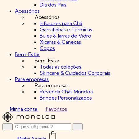
Dia dos Pais
Acessórios
Acessórios
Infusores para Chá
Garrafinhas e Térmicas
Bules & Jarras de Vidro
Xícaras & Canecas
Copos
Bem-Estar
Bem-Estar
Todas as coleções
Skincare & Cuidados Corporais
Para empresas
Para empresas
Revenda Chás Moncloa
Brindes Personalizados
Minha conta
Favoritos
Minha Sacola