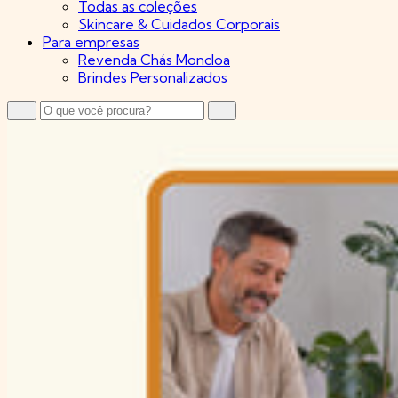
Todas as coleções
Skincare & Cuidados Corporais
Para empresas
Revenda Chás Moncloa
Brindes Personalizados