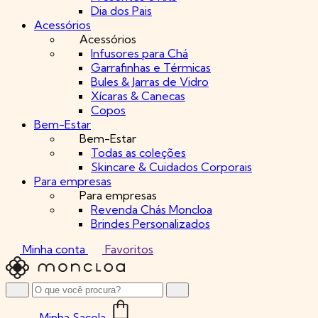
Dia dos Pais
Acessórios
Acessórios
Infusores para Chá
Garrafinhas e Térmicas
Bules & Jarras de Vidro
Xícaras & Canecas
Copos
Bem-Estar
Bem-Estar
Todas as coleções
Skincare & Cuidados Corporais
Para empresas
Para empresas
Revenda Chás Moncloa
Brindes Personalizados
Minha conta
Favoritos
Minha Sacola