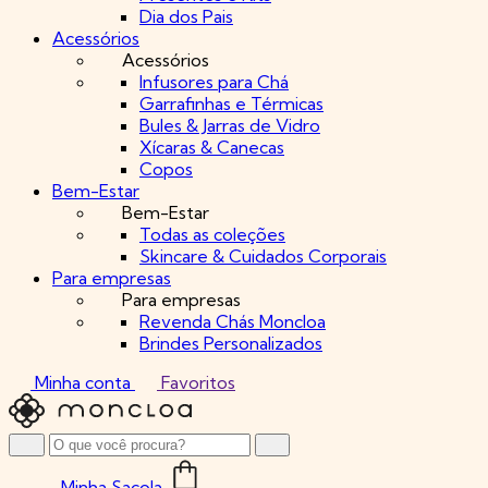
Dia dos Pais
Acessórios
Acessórios
Infusores para Chá
Garrafinhas e Térmicas
Bules & Jarras de Vidro
Xícaras & Canecas
Copos
Bem-Estar
Bem-Estar
Todas as coleções
Skincare & Cuidados Corporais
Para empresas
Para empresas
Revenda Chás Moncloa
Brindes Personalizados
Minha conta
Favoritos
Minha Sacola