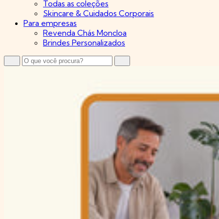
Todas as coleções
Skincare & Cuidados Corporais
Para empresas
Revenda Chás Moncloa
Brindes Personalizados