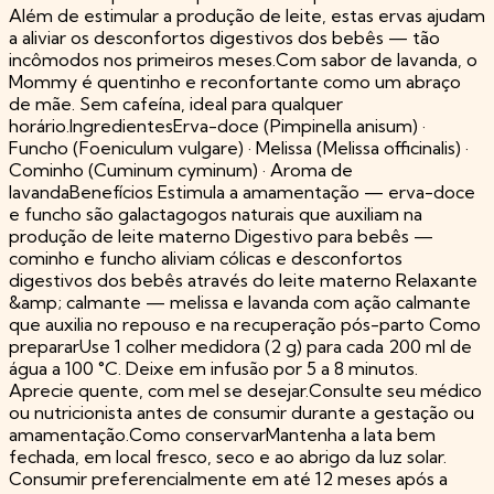
Além de estimular a produção de leite, estas ervas ajudam
a aliviar os desconfortos digestivos dos bebês — tão
incômodos nos primeiros meses.Com sabor de lavanda, o
Mommy é quentinho e reconfortante como um abraço
de mãe. Sem cafeína, ideal para qualquer
horário.IngredientesErva-doce (Pimpinella anisum) ·
Funcho (Foeniculum vulgare) · Melissa (Melissa officinalis) ·
Cominho (Cuminum cyminum) · Aroma de
lavandaBenefícios Estimula a amamentação — erva-doce
e funcho são galactagogos naturais que auxiliam na
produção de leite materno Digestivo para bebês —
cominho e funcho aliviam cólicas e desconfortos
digestivos dos bebês através do leite materno Relaxante
&amp; calmante — melissa e lavanda com ação calmante
que auxilia no repouso e na recuperação pós-parto Como
prepararUse 1 colher medidora (2 g) para cada 200 ml de
água a 100 °C. Deixe em infusão por 5 a 8 minutos.
Aprecie quente, com mel se desejar.Consulte seu médico
ou nutricionista antes de consumir durante a gestação ou
amamentação.Como conservarMantenha a lata bem
fechada, em local fresco, seco e ao abrigo da luz solar.
Consumir preferencialmente em até 12 meses após a