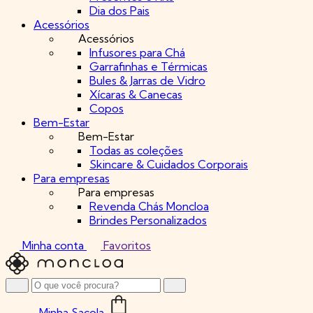
Dia dos Pais
Acessórios
Acessórios
Infusores para Chá
Garrafinhas e Térmicas
Bules & Jarras de Vidro
Xícaras & Canecas
Copos
Bem-Estar
Bem-Estar
Todas as coleções
Skincare & Cuidados Corporais
Para empresas
Para empresas
Revenda Chás Moncloa
Brindes Personalizados
Minha conta
Favoritos
Minha Sacola